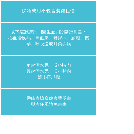
課程費用不包含裝備租借
以下症狀請詢問醫生並開診斷證明書：
心血管疾病、高血壓、糖尿病、癲癇、懷
孕、呼吸道或耳朵疾病
單次潛水完，12小時內
數次潛水完，18小時內
​禁止搭飛機
需確實填寫健康聲明書
與責任風險免責書