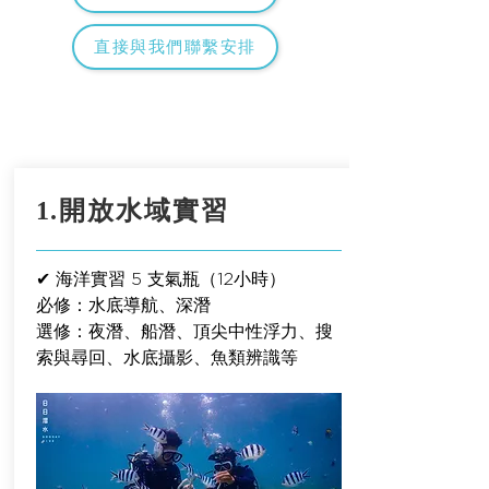
直接與我們聯繫安排
​1.開放水域實習
✔ 海洋實習 5 支氣瓶（12小時​）
必修：水底導航、深潛
​選修：夜潛、船潛、頂尖中性浮力、搜
索與尋回、水底攝影、魚類辨識等